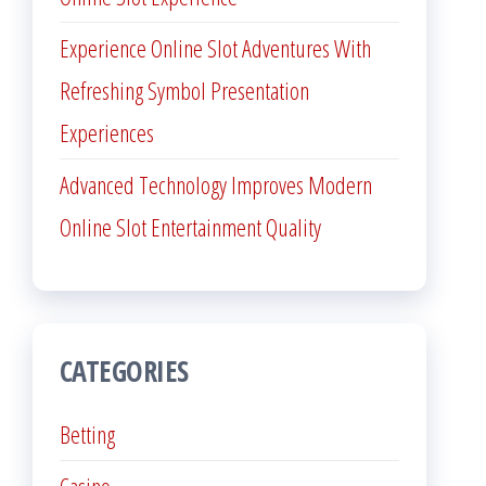
Experience Online Slot Adventures With
Refreshing Symbol Presentation
Experiences
Advanced Technology Improves Modern
Online Slot Entertainment Quality
CATEGORIES
Betting
Casino