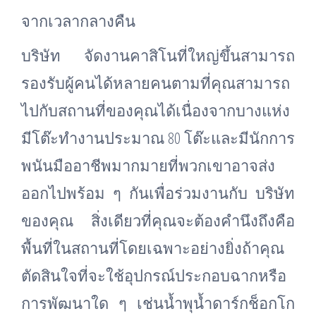
จากเวลากลางคืน
บริษัท จัดงานคาสิโนที่ใหญ่ขึ้นสามารถ
รองรับผู้คนได้หลายคนตามที่คุณสามารถ
ไปกับสถานที่ของคุณได้เนื่องจากบางแห่ง
มีโต๊ะทำงานประมาณ 80 โต๊ะและมีนักการ
พนันมืออาชีพมากมายที่พวกเขาอาจส่ง
ออกไปพร้อม ๆ กันเพื่อร่วมงานกับ บริษัท
ของคุณ สิ่งเดียวที่คุณจะต้องคำนึงถึงคือ
พื้นที่ในสถานที่โดยเฉพาะอย่างยิ่งถ้าคุณ
ตัดสินใจที่จะใช้อุปกรณ์ประกอบฉากหรือ
การพัฒนาใด ๆ เช่นน้ำพุน้ำดาร์กช็อกโก