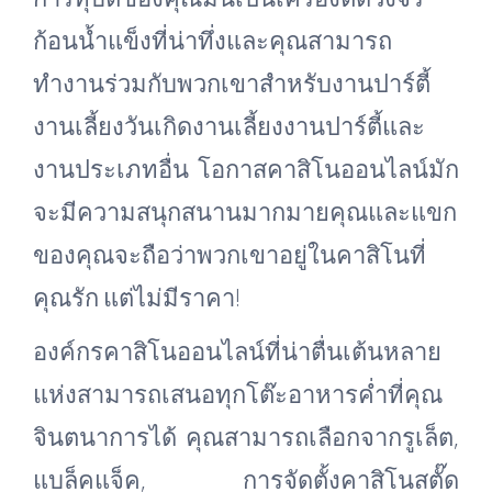
ก้อนน้ำแข็งที่น่าทึ่งและคุณสามารถ
ทำงานร่วมกับพวกเขาสำหรับงานปาร์ตี้
งานเลี้ยงวันเกิดงานเลี้ยงงานปาร์ตี้และ
งานประเภทอื่น โอกาสคาสิโนออนไลน์มัก
จะมีความสนุกสนานมากมายคุณและแขก
ของคุณจะถือว่าพวกเขาอยู่ในคาสิโนที่
คุณรัก แต่ไม่มีราคา!
องค์กรคาสิโนออนไลน์ที่น่าตื่นเต้นหลาย
แห่งสามารถเสนอทุกโต๊ะอาหารค่ำที่คุณ
จินตนาการได้ คุณสามารถเลือกจากรูเล็ต,
แบล็คแจ็ค, การจัดตั้งคาสิโนสตั๊ด