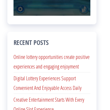
RECENT POSTS
Online lottery opportunities create positive
experiences and engaging enjoyment
Digital Lottery Experiences Support
Convenient And Enjoyable Access Daily
Creative Entertainment Starts With Every
Online Slot Experience