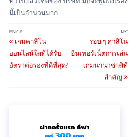
ทั่วไปแล้วไซต์ของ บริษัท มักจะพูดถึงเรื่อง
นี้เป็นจำนวนมาก
Post
PREVIOUS
NEXT
Previous
Nex
เกมคาสิโน
รอบ ๆ คาสิโน
navigation
Post
Post
ออนไลน์ใดที่ได้รับ
อินเทอร์เน็ตการเล่น
อัตราต่อรองที่ดีที่สุด?
เกมนานาชาติที่
สำคัญ