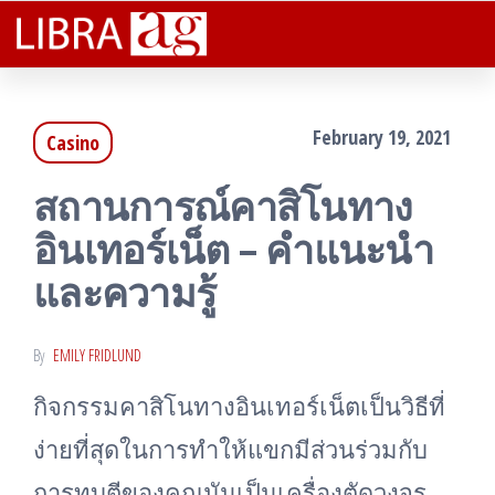
Libra
Plenteous
Skip
Rewarding
Ag
to
Facts That
Assist You
the
Lucratively
February 19, 2021
Casino
content
สถานการณ์คาสิโนทาง
อินเทอร์เน็ต – คำแนะนำ
และความรู้
By
EMILY FRIDLUND
กิจกรรมคาสิโนทางอินเทอร์เน็ตเป็นวิธีที่
ง่ายที่สุดในการทำให้แขกมีส่วนร่วมกับ
การทุบตีของคุณมันเป็นเครื่องตัดวงจร