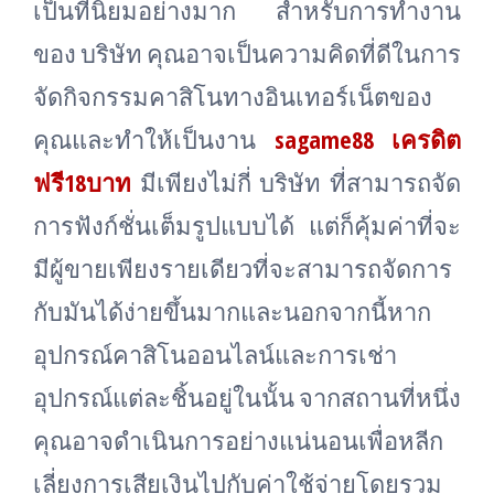
เป็นที่นิยมอย่างมาก สำหรับการทำงาน
ของ บริษัท คุณอาจเป็นความคิดที่ดีในการ
จัดกิจกรรมคาสิโนทางอินเทอร์เน็ตของ
คุณและทำให้เป็นงาน
sagame88 เครดิต
ฟรี18บาท
มีเพียงไม่กี่ บริษัท ที่สามารถจัด
การฟังก์ชั่นเต็มรูปแบบได้ แต่ก็คุ้มค่าที่จะ
มีผู้ขายเพียงรายเดียวที่จะสามารถจัดการ
กับมันได้ง่ายขึ้นมากและนอกจากนี้หาก
อุปกรณ์คาสิโนออนไลน์และการเช่า
อุปกรณ์แต่ละชิ้นอยู่ในนั้น จากสถานที่หนึ่ง
คุณอาจดำเนินการอย่างแน่นอนเพื่อหลีก
เลี่ยงการเสียเงินไปกับค่าใช้จ่ายโดยรวม