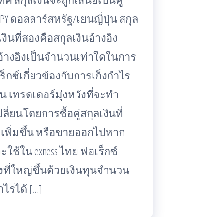
PY ดอลลาร์สหรัฐ/เยนญี่ปุ่น สกุล
งินที่สองคือสกุลเงินอ้างอิง
นอ้างอิงเป็นจำนวนเท่าใดในการ
ร็กซ์เกี่ยวข้องกับการเก็งกำไร
 เทรดเดอร์มุ่งหวังที่จะทำ
ยนโดยการซื้อคู่สกุลเงินที่
เพิ่มขึ้น หรือขายออกไปหาก
ใช้ใน exness ไทย ฟอเร็กซ์
ี่ใหญ่ขึ้นด้วยเงินทุนจำนวน
ไรได้ […]