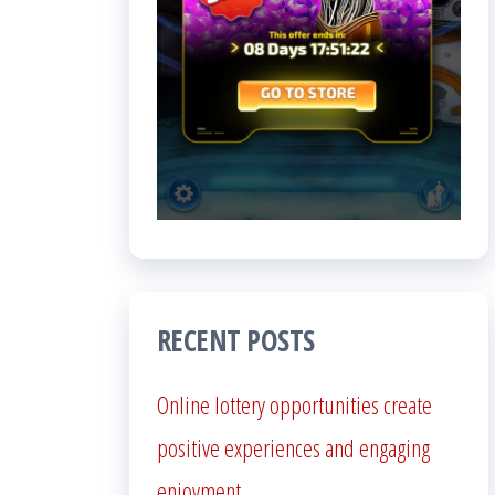
RECENT POSTS
Online lottery opportunities create
positive experiences and engaging
enjoyment