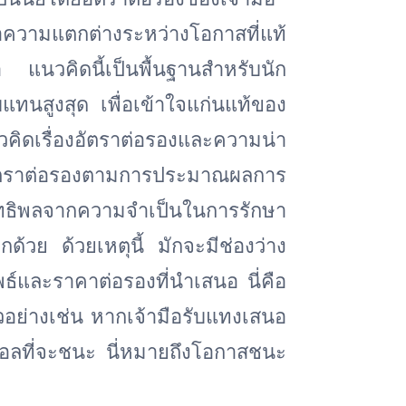
าความแตกต่างระหว่างโอกาสที่แท้
 แนวคิดนี้เป็นพื้นฐานสำหรับนัก
บแทนสูงสุด เพื่อเข้าใจแก่นแท้ของ
คิดเรื่องอัตราต่อรองและความน่า
ัตราต่อรองตามการประมาณผลการ
ับอิทธิพลจากความจำเป็นในการรักษา
ด้วย ด้วยเหตุนี้ มักจะมีช่องว่าง
พธ์และราคาต่อรองที่นำเสนอ นี่คือ
ตัวอย่างเช่น หากเจ้ามือรับแทงเสนอ
ตบอลที่จะชนะ นี่หมายถึงโอกาสชนะ