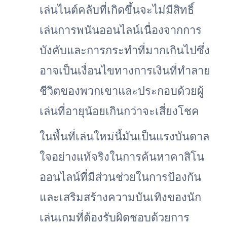
เล่นไนต์คลับที่เกิดขึ้นจะไม่มีสิทธิ์
เล่นการพนันออนไลน์เนื่องจากการ
บังคับและการกระทำที่มากเกินไปซึ่ง
อาจเป็นเงื่อนไขทางการเงินที่ทำลาย
ชีวิตของพวกเขาและประกอบด้วยผู้
เล่นที่อายุน้อยเกินกว่าจะเสี่ยงโชค
ในพื้นที่เล่นใหม่นี้มันเป็นแรงบันดาล
ใจอย่างแท้จริงในการค้นหาคาสิโน
ออนไลน์ที่มีส่วนช่วยในการป้องกัน
และเสริมสร้างความบันเทิงของนัก
เล่นเกมที่ต้องรับผิดชอบด้วยการ