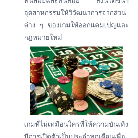
ทันสมัยและทันสมัย
สิ่งนี้ได้ชี้นำ
อุตสาหกรรมให้วิวัฒนาการจากส่วน
ต่าง
ๆ
ของเกมให้ออกแคมเปญและ
กฎหมายใหม่
เกมที่ไม่เหมือนใครที่ให้ความบันเทิง
มีการเปิดตัวเป็นประจำทุกเดือนเพื่อ