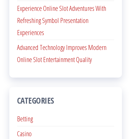
Experience Online Slot Adventures With
Refreshing Symbol Presentation
Experiences
Advanced Technology Improves Modern
Online Slot Entertainment Quality
CATEGORIES
Betting
Casino