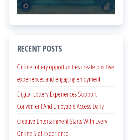
RECENT POSTS
Online lottery opportunities create positive
experiences and engaging enjoyment
Digital Lottery Experiences Support
Convenient And Enjoyable Access Daily
Creative Entertainment Starts With Every
Online Slot Experience