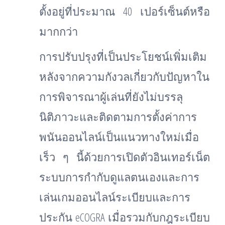
40
ตั้งอยู่ที่ประมาณ
เปอร์เซ็นต์หรือ
มากกว่า
การปรับปรุงที่เป็นประโยชน์เพิ่มเติม
หลังจากความกังวลเกี่ยวกับปัญหาใน
การพิจารณาผู้เล่นที่ยังไม่บรรลุ
นิติภาวะและติดตามการตั้งค่าการ
พนันออนไลน์เป็นแนวทางใหม่เมื่อ
เร็ว
ๆ
นี้ด้วยการเปิดตัวอินเทอร์เน็ต
ระบบการกำกับดูแลตนเองและการ
เล่นเกมออนไลน์ระเบียบและการ
eCOGRA
ประกัน
เมื่อรวมกับกฎระเบียบ