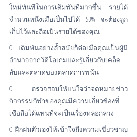
ใหม่ทันทีในการเดิมพันที่มากขึ้น
รายได้
50%
จำนวนหนึ่งเมื่อเป็นไปได้
จะต้องถูก
เก็บไว้และถือเป็นรายได้ของคุณ
O
เดิมพันอย่างล้ำสมัยก็ต่อเมื่อคุณเป็นผู้มี
อำนาจจากวิดีโอเกมและรู้เกี่ยวกับเคล็ด
ลับและตลาดของตลาดการพนัน
O
ตรวจสอบให้แน่ใจว่าจดหมายข่าว
กิจกรรมกีฬาของคุณมีความเกี่ยวข้องที่
เชื่อถือได้แทนที่จะเป็นเรื่องหลอกลวง
O
ฝึกฝนตัวเองให้เข้าใจถึงความเชี่ยวชาญ