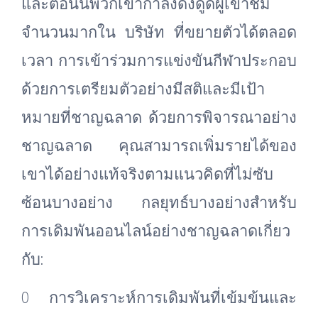
และตอนนี้พวกเขากำลังดึงดูดผู้เข้าชม
จำนวนมากใน
บริษัท
ที่ขยายตัวได้ตลอด
เวลา
การเข้าร่วมการแข่งขันกีฬาประกอบ
ด้วยการเตรียมตัวอย่างมีสติและมีเป้า
หมายที่ชาญฉลาด
ด้วยการพิจารณาอย่าง
ชาญฉลาด
คุณสามารถเพิ่มรายได้ของ
เขาได้อย่างแท้จริงตามแนวคิดที่ไม่ซับ
ซ้อนบางอย่าง
กลยุทธ์บางอย่างสำหรับ
การเดิมพันออนไลน์อย่างชาญฉลาดเกี่ยว
:
กับ
O
การวิเคราะห์การเดิมพันที่เข้มข้นและ