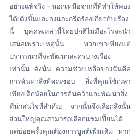
–
อย่างแท้จริง
นอกเหนือจากที่ที่ทำให้พอง
ได้เด้งขึ้นและลงและกรีดร้องเกี่ยวกับเรื่อง
นี้
บุคคลเหล่านี้โดยปกติไม่มีอะไรจะนำ
เสนอเพราะเหตุนั้น
พวกเขาเพียงแต่
ปรารถนาที่จะพัฒนาละครบางเรื่อง
เท่านั้น
ดังนั้น
ความช่วยเหลือของฉันคือ
การค้นหาสิ่งที่คุณชอบ
สิ่งที่คุณใช้เวลา
เพียงเล็กน้อยในการค้นคว้าและพัฒนาสิ่ง
ที่น่าสนใจที่สำคัญ
จากนั้นจึงเลือกสิ่งนั้น
ส่วนใหญ่คุณสามารถเลือกแชมเปี้ยนได้
แต่บ่อยครั้งคุณต้องการบูสต์เพิ่มเติม
หาก