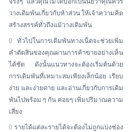
จริงๆ
แล้วคุณไม่ได้บอกเป็นนัยว่าคุณควร
วางเดิมพันเกี่ยวกับห้าส่วน
ให้เจ้าความคิด
สร้างสรรค์ทั่วถึงแม้วางเดิมพัน
O
ทั่วไปในการเดิมพันทางเน็ตจะช่วยเพิ่ม
คำตัดสินของคุณผ่านการค้าขายอย่างเห็น
ได้ชัด
ดังนั้นแนวทางจะต้องเริ่มต้นด้วย
การเดิมพันที่เหมาะสมเพียงเล็กน้อย
เรียบ
ง่าย
และง่ายดาย
และอ่านเกี่ยวกับการเดิม
พันไปพร้อม
ๆ
กัน
ค่อยๆ
เพิ่มปริมาณความ
เสี่ยง
O
รายได้แต่ละรายได้จะต้องไม่ถูกแบ่งช่อง