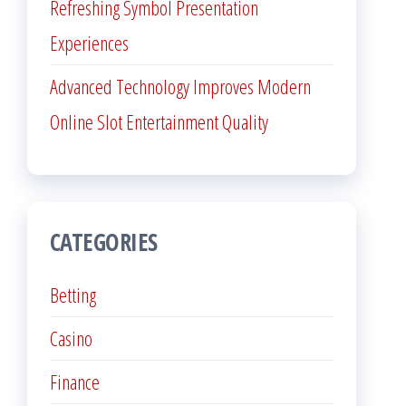
Refreshing Symbol Presentation
Experiences
Advanced Technology Improves Modern
Online Slot Entertainment Quality
CATEGORIES
Betting
Casino
Finance