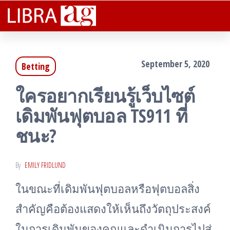
Libra
Plenteous
Skip
Rewarding
Ag
to
Facts That
Assist You
the
Lucratively
September 5, 2020
Betting
content
ใครอยากเรียนรู้เว็บไซต์
เดิมพันฟุตบอล TS911 ที่
ชนะ?
By
EMILY FRIDLUND
ในขณะที่เดิมพันฟุตบอลหรือฟุตบอลสิ่ง
สำคัญคือต้องแสดงให้เห็นถึงวัตถุประสงค์
ในการเดิมพันของคุณและดำเนินการไปสู่