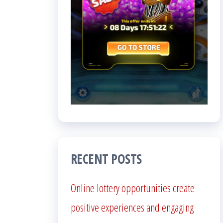
RECENT POSTS
Online lottery opportunities create
positive experiences and engaging