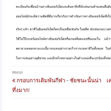
ทะเบียนกับเพื่อนบ้านทางอินเทอร์เน็ตและค้นหาสิ่งที่นักเล่นเกมตัวยงคนอื่นต้
ออนไลน์มักจะมีความคิดที่ดีมากเกี่ยวกับการดำเนินการทางอินเทอร์เน็ตที่เ
จริงๆ
แล้ว
คาสิโนอินเทอร์เน็ตก็ตกเป็นเหยื่อเช่นกัน
ในอดีต
นักเล่นเกมบางคน
วิดีโอโป๊กเกอร์ออนไลน์ทางอินเทอร์เน็ตหรือเกมสล็อตแมชชีนบนเว็บ
แม้ว่
พยายามหลอกลวงแบบนี้อาจจบลงอย่างรวดเร็วจากเกมคาสิโนทั้งหมด
ในส่
ในการเล่นอย่างยุติธรรม
และมีกลไกหลายอย่างในตำแหน่งที่จะปกป้องทั้งสอ
Post
PREVIOUS
Previous
กรอบการเดิมพันกีฬา – ชัยชนะนั้นน่า
เ
navigation
Post
ทึ่งมาก!