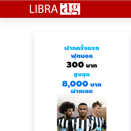
Libra
Plenteous
Skip
Rewarding
Ag
to
Facts That
Assist You
the
Lucratively
content