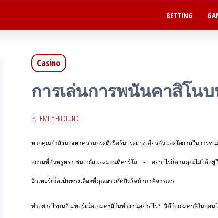
BETTING
GA
Casino
การเล่นการพนันคาสิโนบน
By
EMILY FRIDLUND
หากคุณกำลังมองหาความกระตือรือร้นประเภทเดียวกันและโอกาสในการชนะเง
สถานที่อันหรูหราเช่นเวกัสและมอนติคาร์โล
อย่างไรก็ตามคุณไม่ได้อยู่ใก
–
อินเทอร์เน็ตเป็นทางเลือกที่คุณอาจตัดสินใจนำมาพิจารณา
ทำอย่างไรบนอินเทอร์เน็ตเกมคาสิโนทำงานอย่างไร
วิดีโอเกมคาสิโนออนไ
?