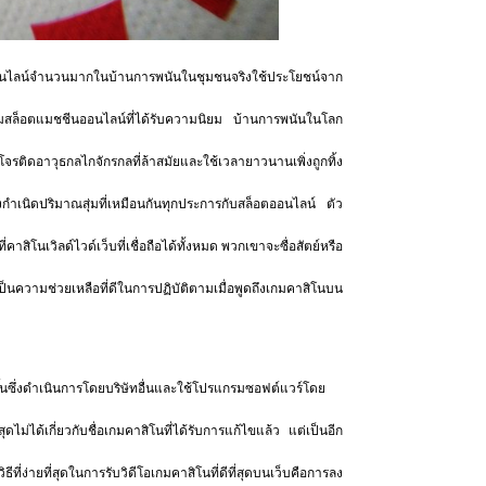
นไลน์จำนวนมากในบ้านการพนันในชุมชนจริงใช้ประโยชน์จาก
กมสล็อตแมชชีนออนไลน์ที่ได้รับความนิยม
บ้านการพนันในโลก
โจรติดอาวุธกลไกจักรกลที่ล้าสมัยและใช้เวลายาวนานเพิ่งถูกทิ้ง
งกำเนิดปริมาณสุ่มที่เหมือนกันทุกประการกับสล็อตออนไลน์
ตัว
สิโนเวิลด์ไวด์เว็บที่เชื่อถือได้ทั้งหมด
พวกเขาจะซื่อสัตย์หรือ
ือนเป็นความช่วยเหลือที่ดีในการปฏิบัติตามเมื่อพูดถึงเกมคาสิโนบน
ึ้นซึ่งดำเนินการโดยบริษัทอื่นและใช้โปรแกรมซอฟต์แวร์โดย
สุดไม่ได้เกี่ยวกับชื่อเกมคาสิโนที่ได้รับการแก้ไขแล้ว
แต่เป็นอีก
วิธีที่ง่ายที่สุดในการรับวิดีโอเกมคาสิโนที่ดีที่สุดบนเว็บคือการลง