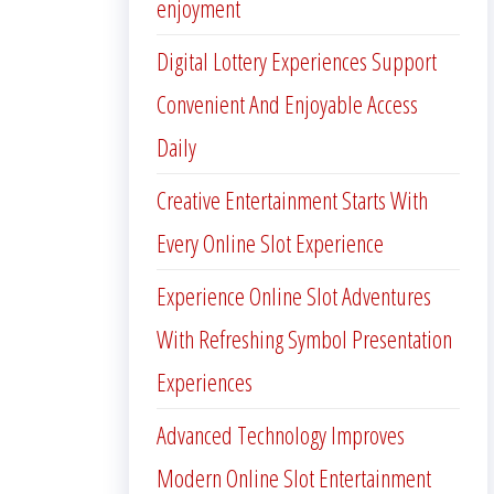
enjoyment
Digital Lottery Experiences Support
Convenient And Enjoyable Access
Daily
Creative Entertainment Starts With
Every Online Slot Experience
Experience Online Slot Adventures
With Refreshing Symbol Presentation
Experiences
Advanced Technology Improves
Modern Online Slot Entertainment