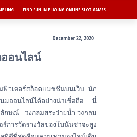
MBLING
FIND FUN IN PLAYING ONLINE SLOT GAMES
December 22, 2020
ตออนไลน์
มพิวเตอร์สล็อตแมชชีนบนเว็บ นัก
นมออนไลน์ได้อย่างน่าเชื่อถือ นี่
 สัญลักษณ์ – วงกลมสระว่ายน้ำ วงกลม
อร์การวัดรางวัลของโบนันซ่าจะสูง
ที่ดีที่สุดคือหลายเท่าของไลน์เดิม