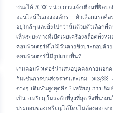
ชนะได้ 20,000 หน่วยการแจ้งเตือนที่ผิดปกติ
ออนไลน์ในสององค์กร ตัวเลือกแรกคือบ
อยู่ใกล้ ๆ และยิ่งไปกว่านั้นด้วยตัวเลือก
เห็นระยะทางที่เปิดเผยเครื่องสล็อตทั้
คอมพิวเตอร์ที่ไม่มีวันตายซึ่งประกอบด้วย
คอมพิวเตอร์นี้มีรูปแบบพื้นที่
เกมคอมพิวเตอร์นำเสนอบุคคลภายนอกดา
กันเช่นการขนส่งจรวดและเกม pussy888 
ต่างๆ เดิมพันสูงสุดคือ 3 เหรียญ การเดิมพัน
เป็น 5 เหรียญในระดับที่สูงที่สุด สิ่งที่น่
ประกอบของเหรียญได้โดยไม่ต้องออกจาก