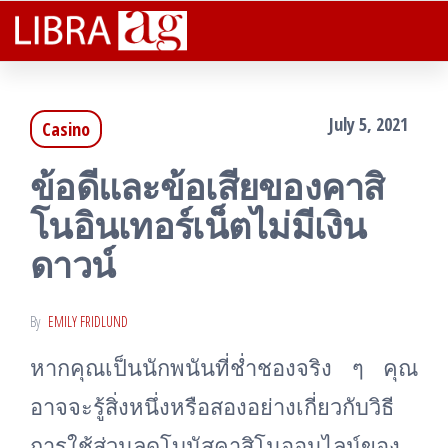
Libra
Plenteous
Skip
Rewarding
Ag
to
Facts That
Assist You
the
Lucratively
July 5, 2021
Casino
content
ข้อดีและข้อเสียของคาสิ
โนอินเทอร์เน็ตไม่มีเงิน
ดาวน์
By
EMILY FRIDLUND
หากคุณเป็นนักพนันที่ช่ำชองจริง ๆ คุณ
อาจจะรู้สิ่งหนึ่งหรือสองอย่างเกี่ยวกับวิธี
การใช้ส่วนลดโบนัสคาสิโนออนไลน์ของ