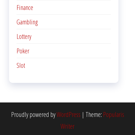
Finance
Gambling
Lottery
Poker
Slot
Proudly powered by
WordPress
|
Theme:
Popularis
Writer