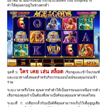
อย่าพยายามยกระดับมากเกินไปโดยพิจารณาถึงจุดที่อาจ
ทำให้คุณตกอยู่ในช่วงตกต่ำ
ใคร
เคย
เล่น
สล็อต
จุดที่
เรียกดูและเข้าใจเกณฑ์
5;
และแนวทางทั้งหมดสำหรับกิจกรรมออนไลน์ของคุณก่อนเข้า
ร่วม
ระยะเวลาครึ่งโหล
คุณควรทำตัวให้เป็นธรรมนอกเหนือจากตัว
เลือกของคุณจำเป็นต้องพึ่งพาแบ๊งค์ของคุณมหาศาลแค่ไหน
ระยะที่
เกลือกกลั้วกับแบ๊งค์ที่คุณสามารถเก็บไว้เพื่อสูญเสีย
7;