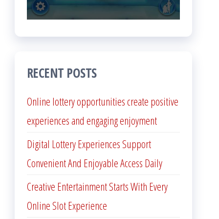
RECENT POSTS
Online lottery opportunities create positive
experiences and engaging enjoyment
Digital Lottery Experiences Support
Convenient And Enjoyable Access Daily
Creative Entertainment Starts With Every
Online Slot Experience