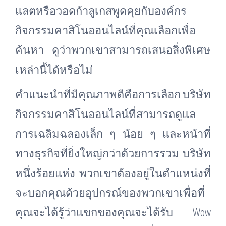
แลตหรือวอดก้าลูเกสพูดคุยกับองค์กร
กิจกรรมคาสิโนออนไลน์ที่คุณเลือกเพื่อ
ค้นหา ดูว่าพวกเขาสามารถเสนอสิ่งพิเศษ
เหล่านี้ได้หรือไม่
คำแนะนำที่มีคุณภาพดีคือการเลือก บริษัท
กิจกรรมคาสิโนออนไลน์ที่สามารถดูแล
การเฉลิมฉลองเล็ก ๆ น้อย ๆ และหน้าที่
ทางธุรกิจที่ยิ่งใหญ่กว่าด้วยการรวม บริษัท
หนึ่งร้อยแห่ง พวกเขาต้องอยู่ในตำแหน่งที่
จะบอกคุณด้วยอุปกรณ์ของพวกเขาเพื่อที่
คุณจะได้รู้ว่าแขกของคุณจะได้รับ Wow