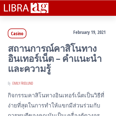
Libra
Plenteous
Skip
Rewarding
Ag
to
Facts That
Assist You
the
Lucratively
February 19, 2021
Casino
content
สถานการณ์คาสิโนทาง
อินเทอร์เน็ต – คำแนะนำ
และความรู้
By
EMILY FRIDLUND
กิจกรรมคาสิโนทางอินเทอร์เน็ตเป็นวิธีที่
ง่ายที่สุดในการทำให้แขกมีส่วนร่วมกับ
การทุบตีของคุณมันเป็นเครื่องตัดวงจร