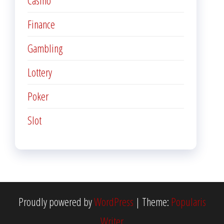
Finance
Gambling
Lottery
Poker
Slot
Proudly powered by
WordPress
|
Theme:
Popularis
Writer