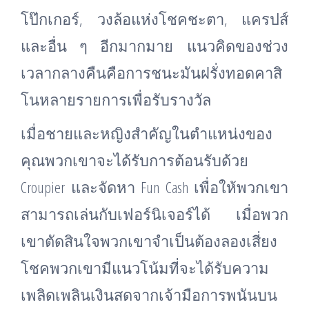
โป๊กเกอร์, วงล้อแห่งโชคชะตา, แครปส์
และอื่น ๆ อีกมากมาย แนวคิดของช่วง
เวลากลางคืนคือการชนะมันฝรั่งทอดคาสิ
โนหลายรายการเพื่อรับรางวัล
เมื่อชายและหญิงสำคัญในตำแหน่งของ
คุณพวกเขาจะได้รับการต้อนรับด้วย
Croupier และจัดหา Fun Cash เพื่อให้พวกเขา
สามารถเล่นกับเฟอร์นิเจอร์ได้ เมื่อพวก
เขาตัดสินใจพวกเขาจำเป็นต้องลองเสี่ยง
โชคพวกเขามีแนวโน้มที่จะได้รับความ
เพลิดเพลินเงินสดจากเจ้ามือการพนันบน