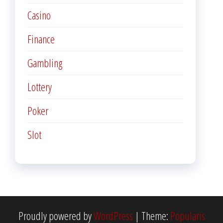
Casino
Finance
Gambling
Lottery
Poker
Slot
Proudly powered by
WordPress
|
Theme:
Popularis