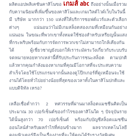
เกมส์ abc
ผลิตแอปพลิเคชันคาสิโนขอ
ถึงอย่างนั้นเมื่อรวม
กับความนิยมที่เพิ่มขึ้นของคาสิโนและเกมเวิลด์ไวด์เว็บในวันนี้
มี
บริษัท
มากกว่า
แห่งที่ให้บริการซอฟต์แวร์และตัวเลือก
150
ต่างๆ
แน่นอนว่าไม่มีเกมสล็อตสองเกมที่เหมือนกันอย่าง
แน่นอน
ในขณะที่พวกเขาทั้งหมดใช้ช่องสำหรับเหรียญนั้นแสง
ที่กระพริบพร้อมกับการจัดการพวกเขาไม่สามารถใกล้เคียงกัน
ได้
ผู้เชี่ยวชาญยังบอกให้เราระมัดระวังเกี่ยวกับระบบรับ
จดหมายหอยทากเหล่านี้ที่รับประกันการชนะสล็อต
ตามปกติ
แล้วหากคุณกำลังมองหาเกมที่คุณมีโอกาสที่จะประสบความ
สำเร็จโดยใช้โปรแกรมจากนั้นลองดูโป๊กเกอร์ที่ดูเหมือนจะใช้
งานได้โดยทั่วไปอย่างน้อยที่สุดของเวลาทั้งในคาสิโนปกติและ
แบบดิจิทัล
เหรอ
?
เหลือเชื่อต่ำกว่า
ทศวรรษที่ผ่านมาสล็อตแมชชีนคิดเป็น
2
ประมาณ
เปอร์เซ็นต์ของกำไรของคาสิโนใด
ๆ
ปัจจุบันราย
30
ได้นั้นสูงกว่า
เปอร์เซ็นต์
พร้อมกับบัญชีสล็อตแมชชีน
70
ออนไลน์สำหรับผลกำไรที่ค่อนข้างมาก
ผลจากเทคโนโลยี
คอมพิวเตอร์จึงเป็นเรื่องง่ายที่จะให้คุณได้รับรางวัลพิเศษ