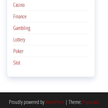
Casino
Finance
Gambling
Lottery
Poker
Slot
Proudly powered by
WordPress
|
Theme:
Popularis