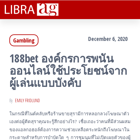
Libra
Plenteous
Skip
Rewarding
Ag
to
Facts That
Assist You
the
Lucratively
December 6, 2020
Gambling
content
188bet องค์กรการพนัน
ออนไลน์ใช้ประโยชน์จาก
ผู้เล่นแบบบังคับ
By
EMILY FRIDLUND
ในกรณีที่ไนต์คลับหรือร้านขายสุรามีการหลอกลวงโฆษณาตัว
เองต่อผู้ติดสุราคุณจะรู้สึกอย่างไร
เชื่อเถอะว่าคนที่มีส่วนผสม
?
ของแอลกอฮอล์ต้องการความช่วยเหลือตระหนักถึงโฆษณาใน
กระดาษสำหรับการบำบัดใด
ๆ
การชุมนุมที่ไม่เปิดเผยตัวของผู้