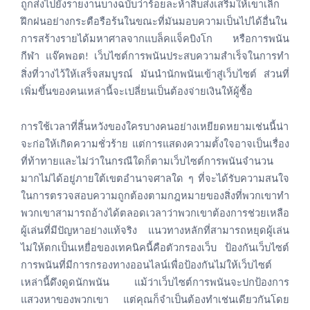
ถูกส่งไปยังรายงานบางฉบับว่าร้อยละห้าสิบส่งเสริมให้เขาเลิก
ฝึกฝนอย่างกระตือรือร้นในขณะที่มันมอบความเป็นไปได้อื่นใน
การสร้างรายได้มหาศาลจากแบล็คแจ็คบิงโก
หรือการพนัน
กีฬา
แจ๊คพอต
เว็บไซต์การพนันประสบความสำเร็จในการทำ
!
สิ่งที่วางไว้ให้เสร็จสมบูรณ์
มันนำนักพนันเข้าสู่เว็บไซต์
ส่วนที่
เพิ่มขึ้นของคนเหล่านี้จะเปลี่ยนเป็นต้องจ่ายเงินให้ผู้ซื้อ
การใช้เวลาที่สิ้นหวังของใครบางคนอย่างเหยียดหยามเช่นนี้น่า
จะก่อให้เกิดความชั่วร้าย
แต่การแสดงความตั้งใจอาจเป็นเรื่อง
ที่ท้าทายและไม่ว่าในกรณีใดก็ตามเว็บไซต์การพนันจำนวน
มากไม่ได้อยู่ภายใต้เขตอำนาจศาลใด
ๆ
ที่จะได้รับความสนใจ
ในการตรวจสอบความถูกต้องตามกฎหมายของสิ่งที่พวกเขาทำ
พวกเขาสามารถอ้างได้ตลอดเวลาว่าพวกเขาต้องการช่วยเหลือ
ผู้เล่นที่มีปัญหาอย่างแท้จริง
แนวทางหลักที่สามารถหยุดผู้เล่น
ไม่ให้ตกเป็นเหยื่อของเทคนิคนี้คือตัวกรองเว็บ
ป้องกันเว็บไซต์
การพนันที่มีการกรองทางออนไลน์เพื่อป้องกันไม่ให้เว็บไซต์
เหล่านี้ดึงดูดนักพนัน
แม้ว่าเว็บไซต์การพนันจะปกป้องการ
แสวงหาของพวกเขา
แต่คุณก็จำเป็นต้องทำเช่นเดียวกันโดย