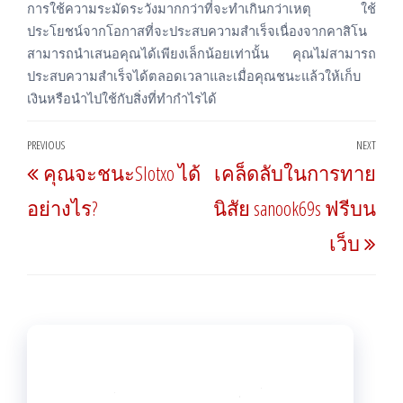
การใช้ความระมัดระวังมากกว่าที่จะทำเกินกว่าเหตุ
ใช้
ประโยชน์จากโอกาสที่จะประสบความสำเร็จเนื่องจากคาสิโน
สามารถนำเสนอคุณได้เพียงเล็กน้อยเท่านั้น
คุณไม่สามารถ
ประสบความสำเร็จได้ตลอดเวลาและเมื่อคุณชนะแล้วให้เก็บ
เงินหรือนำไปใช้กับสิ่งที่ทำกำไรได้
Post
PREVIOUS
NEXT
Previous
Nex
คุณจะชนะSlotxo ได้
เคล็ดลับในการทาย
navigation
Post
Post
อย่างไร?
นิสัย sanook69s ฟรีบน
เว็บ