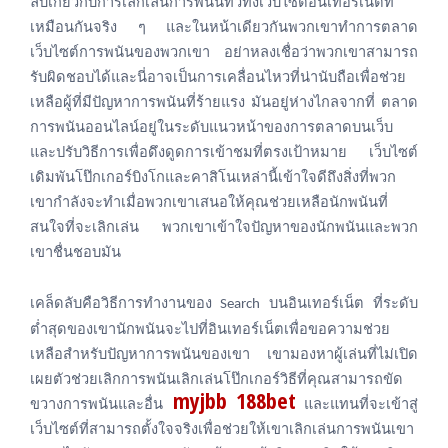
ลับเกี่ยวกับการเลิกเล่นการพนันทั่วทั้งเว็บไซต์อินเทอร์เน็ตที่
เหมือนกันจริง
ๆ
และในหน้าเดียวกันพวกเขาทำการตลาด
เว็บไซต์การพนันของพวกเขา
อย่าหลงเชื่อว่าพวกเขาสามารถ
รับผิดชอบได้และนี่อาจเป็นการเคลื่อนไหวที่น่านับถือเพื่อช่วย
เหลือผู้ที่มีปัญหาการพนันที่ร้ายแรง
มันอยู่ห่างไกลจากที่
ตลาด
การพนันออนไลน์อยู่ในระดับแนวหน้าของการตลาดบนเว็บ
และปรับวิธีการเพื่อดึงดูดการเข้าชมที่ตรงเป้าหมาย
เว็บไซต์
เดิมพันโป๊กเกอร์บิงโกและคาสิโนเหล่านี้เข้าใจดีถึงสิ่งที่พวก
เขากำลังจะทำเมื่อพวกเขาเสนอให้คุณช่วยเหลือนักพนันที่
สนใจที่จะเลิกเล่น
พวกเขาเข้าใจปัญหาของนักพนันและพวก
เขาชื่นชอบมัน
เคล็ดลับคือวิธีการทำงานของ
บนอินเทอร์เน็ต
ที่ระดับ
Search
ต่ำสุดของเขานักพนันจะไปที่อินเทอร์เน็ตเพื่อขอความช่วย
เหลือสำหรับปัญหาการพนันของเขา
เขามองหาผู้เล่นที่ไม่เปิด
เผยตัวช่วยเลิกการพนันเลิกเล่นโป๊กเกอร์วิธีที่คุณสามารถขัด
myjbb 188bet
ขวางการพนันและอื่น
และแทนที่จะเข้าสู่
เว็บไซต์ที่สามารถตั้งใจจริงเพื่อช่วยให้เขาเลิกเล่นการพนันเขา