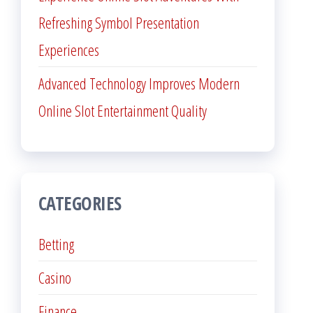
Refreshing Symbol Presentation
Experiences
Advanced Technology Improves Modern
Online Slot Entertainment Quality
CATEGORIES
Betting
Casino
Finance