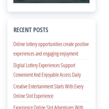
RECENT POSTS
Online lottery opportunities create positive
experiences and engaging enjoyment
Digital Lottery Experiences Support
Convenient And Enjoyable Access Daily
Creative Entertainment Starts With Every
Online Slot Experience
Experience Online Slot Adventures With