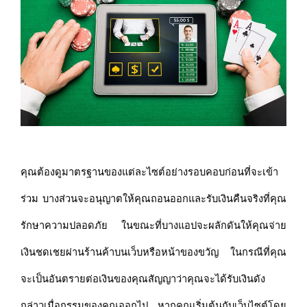
คุณต้องดูมาตรฐานของแต่ละไซต์อย่างรอบคอบก่อนที่จะเข้า
ร่วม
บางส่วนจะอนุญาตให้คุณถอนออกและรับเงินคืนจริงที่คุณ
รักษาความปลอดภัย
ในขณะที่บางแอปจะผลักดันให้คุณจ่าย
เงินชดเชยผ่านร้านค้าบนเว็บหรือหน้าของขวัญ
ในกรณีที่คุณ
จะเป็นอันตรายต่อเงินของคุณสัญญาว่าคุณจะได้รับเงินดัง
กล่าวเมื่อกรรมของคุณออกไป
หากคุณเริ่มต้นกับเว็บไซต์โดย