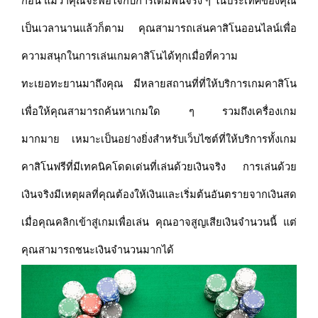
ก่อน
แม้ว่าคุณจะพอใจกับการเดิมพันจริง
ๆ
ในประเทศของคุณ
เป็นเวลานานแล้วก็ตาม
คุณสามารถเล่นคาสิโนออนไลน์เพื่อ
ความสนุกในการเล่นเกมคาสิโนได้ทุกเมื่อที่ความ
ทะเยอทะยานมาถึงคุณ
มีหลายสถานที่ที่ให้บริการเกมคาสิโน
เพื่อให้คุณสามารถค้นหาเกมใด
ๆ
รวมถึงเครื่องเกม
มากมาย
เหมาะเป็นอย่างยิ่งสำหรับเว็บไซต์ที่ให้บริการทั้งเกม
คาสิโนฟรีที่มีเทคนิคโดดเด่นที่เล่นด้วยเงินจริง
การเล่นด้วย
เงินจริงมีเหตุผลที่คุณต้องให้เงินและเริ่มต้นอันตรายจากเงินสด
เมื่อคุณคลิกเข้าสู่เกมเพื่อเล่น
คุณอาจสูญเสียเงินจำนวนนี้
แต่
คุณสามารถชนะเงินจำนวนมากได้