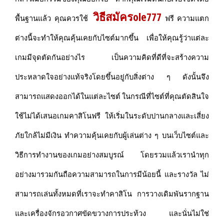
วิธีสมัครole777
พื้นฐานแล้ว
คุณควรใช้
ฟรี
ความแตก
ต่างนี้จะทำให้คุณคุ้นเคยกับไซต์มากขึ้น
เพื่อให้คุณรู้ว่าแต่ละ
เกมมีจุดตัดกันอย่างไร
เป็นความคิดที่ดีที่จะสร้างความ
ประหลาดใจอย่างแท้จริงโดยขึ้นอยู่กับสิ่งต่าง
ๆ
ดังนั้นจึง
สามารถแสดงออกได้ในแต่ละไซต์
ในกรณีที่ไซต์ที่คุณตัดสินใจ
ใช้ไม่ได้เสนอเกมคาสิโนฟรี
ให้เริ่มในระดับปานกลางและเสี่ยง
ภัยใกล้ไม่มีเงิน
ทำความคุ้นเคยกับผู้เล่นต่าง
ๆ
บนเว็บไซต์และ
วิธีการทำงานของเกมอย่างสมบูรณ์
โดยรวมแล้วเรานำทุก
อย่างมารวมกันถือความสามารถในการมีน้อยนี้
และรางวัล
ไม่
สามารถเล่นทั้งหมดที่เราจะทำคาสิโน
การวางเดิมพันรากฐาน
และเครื่องจักรอวกาศขัดขวางการประท้วง
และนั่นไม่ใช่