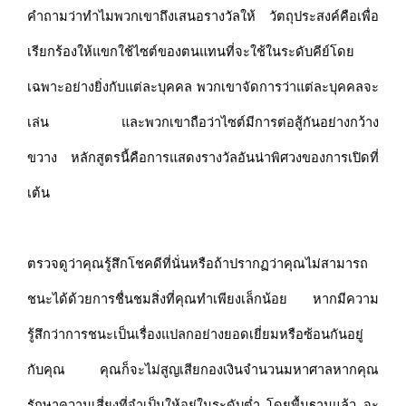
คำถามว่าทำไมพวกเขาถึงเสนอรางวัลให้
วัตถุประสงค์คือเพื่อ
เรียกร้องให้แขกใช้ไซต์ของตนแทนที่จะใช้ในระดับคีย์โดย
เฉพาะอย่างยิ่งกับแต่ละบุคคล
พวกเขาจัดการว่าแต่ละบุคคลจะ
เล่น
และพวกเขาถือว่าไซต์มีการต่อสู้กันอย่างกว้าง
ขวาง
หลักสูตรนี้คือการแสดงรางวัลอันน่าพิศวงของการเปิดที่
เต้น
ตรวจดูว่าคุณรู้สึกโชคดีที่นั่นหรือถ้าปรากฏว่าคุณไม่สามารถ
ชนะได้ด้วยการชื่นชมสิ่งที่คุณทำเพียงเล็กน้อย
หากมีความ
รู้สึกว่าการชนะเป็นเรื่องแปลกอย่างยอดเยี่ยมหรือซ้อนกันอยู่
กับคุณ
คุณก็จะไม่สูญเสียกองเงินจำนวนมหาศาลหากคุณ
รักษาความเสี่ยงที่จำเป็นให้อยู่ในระดับต่ำ
โดยพื้นฐานแล้ว
จะ