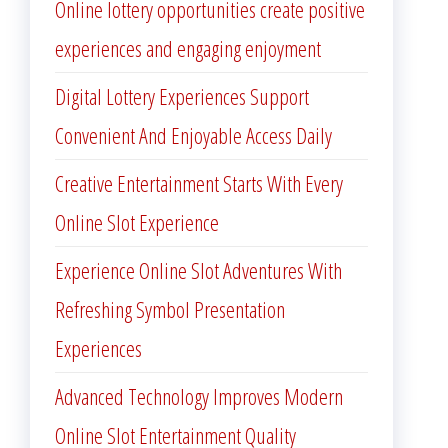
Online lottery opportunities create positive
experiences and engaging enjoyment
Digital Lottery Experiences Support
Convenient And Enjoyable Access Daily
Creative Entertainment Starts With Every
Online Slot Experience
Experience Online Slot Adventures With
Refreshing Symbol Presentation
Experiences
Advanced Technology Improves Modern
Online Slot Entertainment Quality