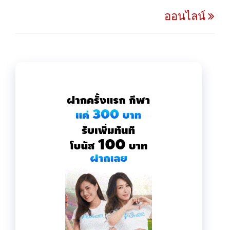
ออนไลน์