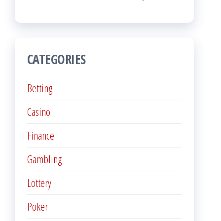
CATEGORIES
Betting
Casino
Finance
Gambling
Lottery
Poker