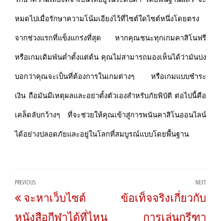
หมดไปเมื่อรักษาความโน้มเอียงไว้ที่ไซต์ใดไซต์หนึ่งโดยตรง
จากช่วงแรกที่แข็งแกร่งที่สุด
หากคุณชนะทุกเกมคาสิโนฟรี
หรือเกมเดิมพันต่ำตั้งแต่ต้น
คุณไม่สามารถมองเห็นได้ว่ามันบ่ง
บอกว่าคุณจะเป็นที่ต้องการในเกมต่างๆ
หรือเกมแบบชำระ
เงิน
ถือมันมีเหตุผลและอย่าตั้งตัวเองสำหรับภัยพิบัติ
ต่อไปนี้คือ
เคล็ดลับกว้างๆ
ที่จะช่วยให้คุณเข้าสู่การพนันคาสิโนออนไลน์
ได้อย่างปลอดภัยและอยู่ในโลกที่สมบูรณ์แบบโดยพื้นฐาน
Post
PREVIOUS
NEXT
Previous
Nex
จะหาเว็บไซต์
ข้อเท็จจริงเกี่ยวกับ
navigation
Post
Post
หนังสือกีฬาได้ที่ไหน
การเล่นกรีฑา