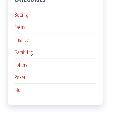
Betting
Casino
Finance
Gambling
Lottery
Poker
Slot