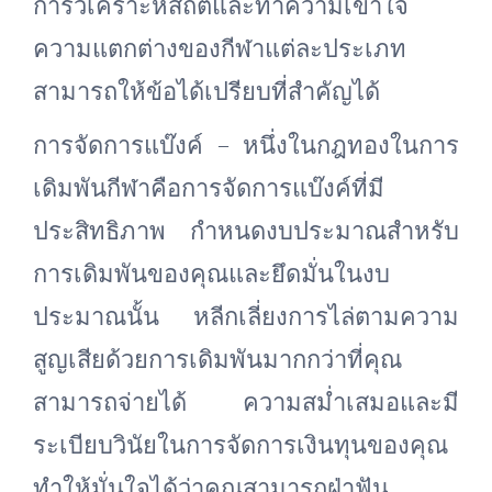
การวิเคราะห์สถิติและทำความเข้าใจ
ความแตกต่างของกีฬาแต่ละประเภท
สามารถให้ข้อได้เปรียบที่สำคัญได้
การจัดการแบ๊งค์ – หนึ่งในกฎทองในการ
เดิมพันกีฬาคือการจัดการแบ๊งค์ที่มี
ประสิทธิภาพ กำหนดงบประมาณสำหรับ
การเดิมพันของคุณและยึดมั่นในงบ
ประมาณนั้น หลีกเลี่ยงการไล่ตามความ
สูญเสียด้วยการเดิมพันมากกว่าที่คุณ
สามารถจ่ายได้ ความสม่ำเสมอและมี
ระเบียบวินัยในการจัดการเงินทุนของคุณ
ทำให้มั่นใจได้ว่าคุณสามารถฝ่าฟัน