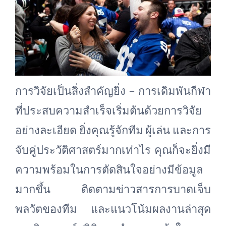
การวิจัยเป็นสิ่งสำคัญยิ่ง – การเดิมพันกีฬา
ที่ประสบความสำเร็จเริ่มต้นด้วยการวิจัย
อย่างละเอียด ยิ่งคุณรู้จักทีม ผู้เล่น และการ
จับคู่ประวัติศาสตร์มากเท่าไร คุณก็จะยิ่งมี
ความพร้อมในการตัดสินใจอย่างมีข้อมูล
มากขึ้น ติดตามข่าวสารการบาดเจ็บ
พลวัตของทีม และแนวโน้มผลงานล่าสุด