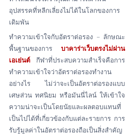
อุปสรรคที่หลีกเลี่ยงไม่ได้ในโลกของการ
เดิมพัน
ทำความเข้าใจกับอัตราต่อรอง – ลักษณะ
พื้นฐานของการ
บาคาร่าเว็บตรงไม่ผ่าน
เอเย่นต์
กีฬาที่ประสบความสำเร็จคือการ
ทำความเข้าใจว่าอัตราต่อรองทำงาน
อย่างไร ไม่ว่าจะเป็นอัตราต่อรองแบบ
เศษส่วน ทศนิยม หรือมันนี่ไลน์ ให้เข้าใจ
ความน่าจะเป็นโดยนัยและผลตอบแทนที่
เป็นไปได้ที่เกี่ยวข้องกับแต่ละรายการ การ
รับรู้มูลค่าในอัตราต่อรองถือเป็นสิ่งสำคัญ