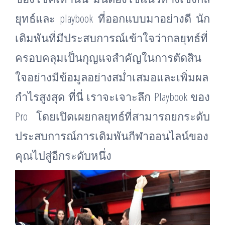
ยุทธ์และ playbook ที่ออกแบบมาอย่างดี นัก
เดิมพันที่มีประสบการณ์เข้าใจว่ากลยุทธ์ที่
ครอบคลุมเป็นกุญแจสำคัญในการตัดสิน
ใจอย่างมีข้อมูลอย่างสม่ำเสมอและเพิ่มผล
กำไรสูงสุด ที่นี่ เราจะเจาะลึก Playbook ของ
Pro โดยเปิดเผยกลยุทธ์ที่สามารถยกระดับ
ประสบการณ์การเดิมพันกีฬาออนไลน์ของ
คุณไปสู่อีกระดับหนึ่ง