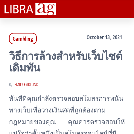
Libra
Plenteous
Skip
Rewarding
Ag
to
Facts That
Assist You
the
Lucratively
October 13, 2021
Gambling
content
วิธีการล้างสำหรับเว็บไซต์
เดิมพัน
By
EMILY FRIDLUND
ทันทีที่คุณกำลังตรวจสอบสโมสรการพนัน
ทางเว็บเพื่อวางเงินสดที่ถูกต้องตาม
กฎหมายของคุณ คุณควรตรวจสอบให้
แน่ใจว่าชั้นหนึ่งเป็นสโมสรออนไลน์ที่มี