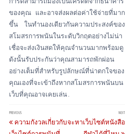
การ์ดสามารถมองเป็นเครดิตจากธนาคาร
ของคุณ และอาจส่งผลต่อค่าใช้จ่ายที่มาก
ขึ้น ในทำนองเดียวกันความประสงค์ของ
สโมสรการพนันในระดับวิกฤตอย่างไม่น่า
เชื่อจะส่งเงินสดให้คุณจำนวนมากพร้อมดู
ดังนั้นรับประกันว่าคุณสามารถพักผ่อน
อย่างเต็มที่สำหรับรูปลักษณ์ที่น่าตกใจของ
คุณเองที่จะเข้าถึงหากสโมสรการพนันบน
เว็บที่คุณอาจเคยเล่น .
Post
PREVIOUS
NEXT
Previous
Nex
ความกังวลเกี่ยวกับ
จะหาเว็บไซต์หนังสือ
navigation
Post
Post
เว็บไซต์การพนันที่
กีฬาได้ที่ไหน