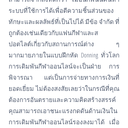
ระบบที่ใช้การได้เพื่อตีความชิ้นส่วนของ
ทักษะและผลลัพธ์ที่เป็นไปได้ มีข้อ จำกัด ที่
ถูกต้องเช่นเดียวกับแฟนกีฬาและส
ปอตไลต์เกี่ยวกับสถานการณ์ต่าง ๆ
มากมายภายในแบบฝึกหัด Donning ทั่วโลก
การเดิมพันกีฬาออนไลน์จะเป็นฝ่าย การ
พิจารณา แต่เป็นการจ่ายทางการเงินที่
ยอดเยี่ยม ไม่ต้องสงสัยเลยว่าในกรณีที่คุณ
ต้องการอันตรายและความคิดสร้างสรรค์
คุณสามารถเอาชนะแรงกดดันด้านเงินใน
การเดิมพันกีฬาออนไลน์รองลงมาได้ เมื่อ