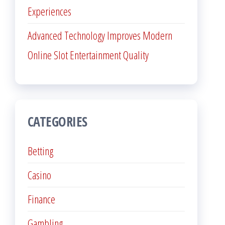
Experiences
Advanced Technology Improves Modern
Online Slot Entertainment Quality
CATEGORIES
Betting
Casino
Finance
Gambling