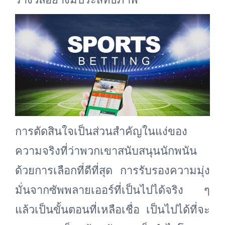
การตัดสินใจเป็นส่วนสำคัญในแง่ของ
ความจริงที่ว่าพวกเขาสนับสนุนนักพนัน
ด้วยการเลือกที่ดีที่สุด การรับรองความมุ่ง
มั่นจากซัพพลายเออร์ที่เป็นไปได้จริง ๆ
แล้วเป็นขั้นตอนที่เหลือเชื่อ เป็นไปได้ที่จะ