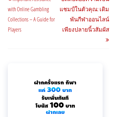
navigation
Post
Post
with Online Gambling
แชมป์ในตัวคุณ: เดิม
Collections – A Guide for
พันกีฬาออนไลน์
Players
เพียงปลายนิ้วสัมผัส