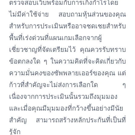
ตรวจสอบเว็บพร้อมกับการเก็งกำไรโดย
ไม่มีค่าใช้จ่าย สอบถามหุ้นส่วนของคุณ
สำหรับการประเมินหรืออาจชดเชยสำหรับ
พื้นที่เร่งด่วนที่แผนเกมเลือกจากผู้
เชี่ยวชาญที่จัดเตรียมไว้ คุณควรรับทราบ
ข้อตกลงใด ๆ ในความคิดที่จะคิดเกี่ยวกับ
ความมั่นคงของซัพพลายเออร์ของคุณ แต่
ก้าวที่สำคัญจะไม่ส่งการเลือกใด ๆ
เนื่องจากการประเมินนั้นรวมถึงมุมมอง
และเมื่อคุณมีมุมมองที่กว้างขึ้นอย่างมีนัย
สำคัญ สามารถสร้างหลักประกันที่เป็นที่
รู้จัก